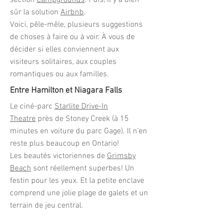
section
Campgrounds
. Puis, il y a bien
sûr la solution
Airbnb
.
Voici, pêle-mêle, plusieurs suggestions
de choses à faire ou à voir. À vous de
décider si elles conviennent aux
visiteurs solitaires, aux couples
romantiques ou aux familles.
Entre Hamilton et Niagara Falls
Le ciné-parc
Starlite Drive-In
Theatre
près de Stoney Creek (à 15
minutes en voiture du parc Gage). Il n’en
reste plus beaucoup en Ontario!
Les beautés victoriennes de
Grimsby
Beach
sont réellement superbes! Un
festin pour les yeux. Et la petite enclave
comprend une jolie plage de galets et un
terrain de jeu central.