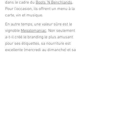
dans le cadre du
Boots ’N Benchlands
.
Pour l’occasion, ils offrent un menu à la
carte, vin et musique.
En autre temps, une valeur sûre est le
vignoble
Megalomaniac
. Non seulement
a-t-il créé le branding le plus amusant
pour ses étiquettes, sa nourriture est
excellente (mercredi au dimanche) et sa
grande terrasse en haut de
l’escarpement offre une belle vue
panoramique.
Au vignoble Megalomaniac à Vineland